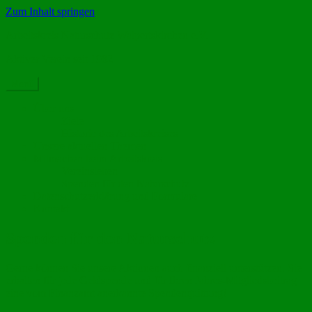
Zum Inhalt springen
Arbeitskreis Naturschutz Walpertskirchen e.V.
Aktiver Verein seit 1982
Menü
Über uns
Ziele
Historie des Arbeitskreises
Unsere aktuellen Themen
Mitmachen beim Arbeitskreis
Vereinsleben
Spenden für den Naturschutz
Datenschutzerklärung und Formulare
Kontakt
Spenden für den Naturschutz
Gerne können Sie unsere Aktionen auch finanziell unterstützen. Sie
erhalten für jede Geldspende und für Ihren Jahres-Mitgliedsbeitrag
eine vom Finanzamt anerkannte Spendenquittung!