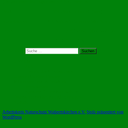
Die Bankverbindungen des AK Naturschutz:
Bank VR-Bank Erding eG (Isen)
Kontoinhaber AK Naturschutz Walpertskirchen e.V.
IBAN DE 57 7016 9605 0000 6225 08
BIC GENODEF1ISE
Suche nach:
Suchen
Über uns
Ziele
Historie des Arbeitskreises
Unsere aktuellen Themen
Mitmachen beim Arbeitskreis
Vereinsleben
Spenden für den Naturschutz
Datenschutzerklärung und Formulare
Kontakt
Arbeitskreis Naturschutz Walpertskirchen e.V.
Stolz präsentiert von
WordPress